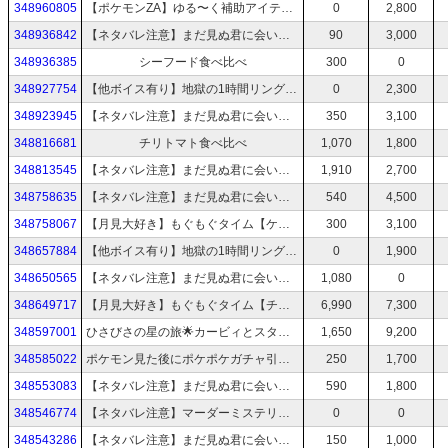
348960805
【ポケモンZA】ゆる〜く補助アイテム縛り【ドレディアどこ？？】#1
0
2,800
348936842
【ネタバレ注意】まだ見ぬ君に会いにいく──「百英雄伝」で英雄探しの旅【ハード】 #8
90
3,000
348936385
シーフード食べ比べ
300
0
348927754
【他ボイス有り】地獄の1時間リングフィットアドベンチャー
0
2,300
348923945
【ネタバレ注意】まだ見ぬ君に会いにいく──「百英雄伝」で英雄探しの旅【ハード】 #7
350
3,100
348816681
チリトマト食べ比べ
1,070
1,800
348813545
【ネタバレ注意】まだ見ぬ君に会いにいく──「百英雄伝」で英雄探しの旅【ハード】 #6
1,910
2,700
348758635
【ネタバレ注意】まだ見ぬ君に会いにいく──「百英雄伝」で英雄探しの旅【ハード】 #5
540
4,500
348758067
【月見大好き】もぐもぐタイム【ケンタッキー】
300
3,100
348657884
【他ボイス有り】地獄の1時間リングフィットアドベンチャー
0
1,900
348650565
【ネタバレ注意】まだ見ぬ君に会いにいく──「百英雄伝」で英雄探しの旅【ハード】 #4
1,080
0
348649717
【月見大好き】もぐもぐタイム【チョコミントアイス歯磨き粉】
6,990
7,300
348597001
ひさびさの星の旅🌟カービィとスターリーワールドへ！ #1
1,650
9,200
348585022
ポケモン見た後にポケポケガチャ引く！
250
1,700
348553083
【ネタバレ注意】まだ見ぬ君に会いにいく──「百英雄伝」で英雄探しの旅【ハード】 #3
590
1,800
348546774
【ネタバレ注意】マーダーミステリー『そらとくじらのエンゲ』【番組説明欄必ず見てからご視聴下さい】
0
0
348543286
【ネタバレ注意】まだ見ぬ君に会いにいく──「百英雄伝」で英雄探しの旅【ハード】 #2
150
1,000