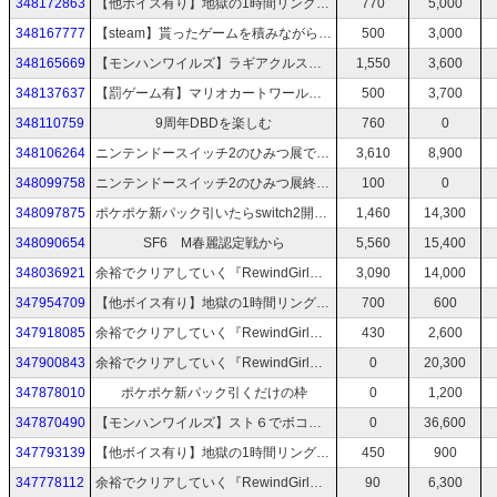
348172863
【他ボイス有り】地獄の1時間リングフィットアドベンチャー
770
5,000
348167777
【steam】貰ったゲームを積みながら更に積みゲーを増やす枠【サマーセール】
500
3,000
348165669
【モンハンワイルズ】ラギアクルスいくぞー！【チャアク初心者】
1,550
3,600
348137637
【罰ゲーム有】マリオカートワールドで対決！【うきゅー・めー・横になりたい】
500
3,700
348110759
9周年DBDを楽しむ
760
0
348106264
ニンテンドースイッチ2のひみつ展できるとこまで！
3,610
8,900
348099758
ニンテンドースイッチ2のひみつ展終わったらマリカ！！
100
0
348097875
ポケポケ新パック引いたらswitch2開封する！！（途中からご飯食べます）
1,460
14,300
348090654
SF6 M春麗認定戦から
5,560
15,400
348036921
余裕でクリアしていく『RewindGirl』⏪
3,090
14,000
347954709
【他ボイス有り】地獄の1時間リングフィットアドベンチャー
700
600
347918085
余裕でクリアしていく『RewindGirl』⏪
430
2,600
347900843
余裕でクリアしていく『RewindGirl』⏪
0
20,300
347878010
ポケポケ新パック引くだけの枠
0
1,200
347870490
【モンハンワイルズ】スト６でボコられてる豪鬼を使いに行くぞ！！【チャアク初心者】
0
36,600
347793139
【他ボイス有り】地獄の1時間リングフィットアドベンチャー
450
900
347778112
余裕でクリアしていく『RewindGirl』⏪
90
6,300