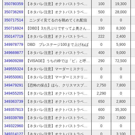
350780359
【ネタバレ注意】オクトパストラベラー0 #10
100
19,300
350736269
【ネタバレ注意】オクトパストラベラー0 #9
500
28,000
350717514
ニンダイ見てるのを眺めてくれ配信
0
0
350716924
【DBD】3カ月ぶりですってよ奥さん【ニンダイまで】
330
8,300
350147719
【ネタバレ注意】オクトパストラベラー0 #8
222
2,400
349978779
DBD プレステージ100まで上げねば
0
5,900
349669877
【ネタバレ注意】オクトパストラベラー0 #7
400
9,000
349609288
【VISAGE】うちの枠では「ビ」と呼ばれ親しまれています。【ホラゲー枠】
290
72,500
349555324
【ネタバレ注意】マーダーミステリー『花葬病』【番組説明欄必ず見てからご視聴下さい】
0
0
349550061
【ネタバレ注意】マーダーミステリー『ウキメウユウ』【番組説明欄必ず見てからご視聴下さい】
0
0
349479291
【恐怖の採点】ほら、クリスマスプレゼントにホラゲープレイしてやるよ【ホラゲ嫌い】
2,750
7,800
349455205
【ネタバレ注意】オクトパストラベラー0 #6
2,290
0
349363739
【ネタバレ注意】オクトパストラベラー0 #5
650
2,800
349357813
【ネタバレ注意】オクトパストラベラー0 #4
600
35,300
349339789
【ネタバレ注意】オクトパストラベラー0 #2
250
7,800
349322960
【ネタバレ注意】オクトパストラベラー0 #2
0
0
349314127
【ネタバレ注意】オクトパストラベラー0【体験版】 #1
0
3,100