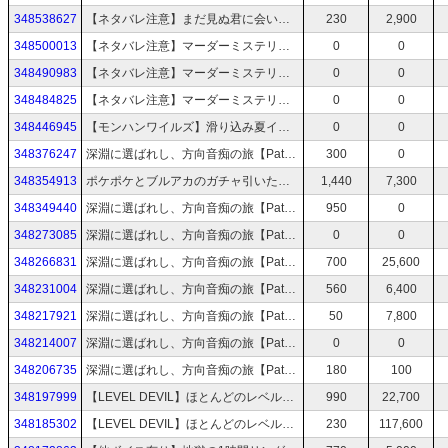
348538627
【ネタバレ注意】まだ見ぬ君に会いにいく──「百英雄伝」で英雄探しの旅 #1
230
2,900
348500013
【ネタバレ注意】マーダーミステリー『天使がいた町』【GM視点、番組説明欄必ず見てからご視聴下さい】
0
0
348490983
【ネタバレ注意】マーダーミステリー『おにさがし』【番組説明欄必ず見てからご視聴下さい】
0
0
348484825
【ネタバレ注意】マーダーミステリー『日陰草の住む屋敷』【GM視点、番組説明欄必ず見てからご視聴下さい】
0
0
348446945
【モンハンワイルズ】滑り込み夏イベント【チャアク初心者】
0
0
348376247
深淵に選ばれし、方向音痴の旅【Path of the Abyss】 #7
300
0
348354913
ポケポケとブルアカのガチャ引いた後ちょっと見守ってほしい枠
1,440
7,300
348349440
深淵に選ばれし、方向音痴の旅【Path of the Abyss】 #6
950
0
348273085
深淵に選ばれし、方向音痴の旅【Path of the Abyss】 #5
0
0
348266831
深淵に選ばれし、方向音痴の旅【Path of the Abyss】 #4
700
25,600
348231004
深淵に選ばれし、方向音痴の旅【Path of the Abyss】 #3
560
6,400
348217921
深淵に選ばれし、方向音痴の旅【Path of the Abyss】 #2
50
7,800
348214007
深淵に選ばれし、方向音痴の旅【Path of the Abyss】 #2
0
0
348206735
深淵に選ばれし、方向音痴の旅【Path of the Abyss】 #1
180
100
348197999
【LEVEL DEVIL】ほとんどのレベルは2、3回の試行で簡単にクリアできるらしいゲーム #2
990
22,700
348185302
【LEVEL DEVIL】ほとんどのレベルは2、3回の試行で簡単にクリアできるらしいゲーム #1
230
117,600