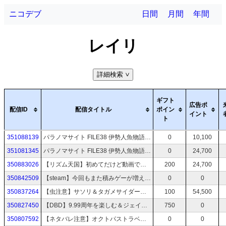
ニコデブ
日間
月間
年間
レイリ
詳細検索
>
ギフト
広告ポ
配信ID
配信タイトル
ポイン
イント
ト
351088139
パラノマサイト FILE38 伊勢人魚物語 ※ネタバレ注意
0
10,100
351081345
パラノマサイト FILE38 伊勢人魚物語 ※ネタバレ注意
0
24,700
350883026
【リズム天国】初めてだけど動画で見たことあるしいけるっしょ？
200
24,700
350842509
【steam】今回もまた積みゲーが増える時期がやってきてしまった【サマーセール】
0
0
350837264
【虫注意】サソリ＆タガメサイダー実食！！！！【咀嚼音注意】
100
54,500
350827450
【DBD】9.99周年を楽しむ＆ジェイソンくんに会いたい
750
0
350807592
【ネタバレ注意】オクトパストラベラー0 #11
0
0