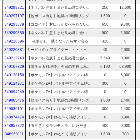
349298321
【ネタバレ注意】まだ見ぬ君に会いにいく──「百英雄伝」で英雄探しの旅【ハード】 #11
250
12,600
349297197
【他ボイス有り】地獄の1時間リングフィットアドベンチャー
1,500
0
349293379
【ココイチ】甘口しか食べられないんですけど５辛です？
650
9,700
349290580
【ネタバレ注意】まだ見ぬ君に会いにいく──「百英雄伝」で英雄探しの旅【ハード】 #10
900
1,600
349228596
夜更かし 眠くなったらすぐ寝る
320
0
349220881
カービィのエアライダー・・・・っだああああああああ！！！
40
2,000
349212743
【ネタバレ注意】まだ見ぬ君に会いにいく──「百英雄伝」で英雄探しの旅【ハード】 #9
5,540
8,000
349167829
【誕生日＆料理枠】今日の主役は私だあああああああ！！！！
6,190
68,900
349138150
【ポケモンZA】バトル中アイテム縛り【ドレディアどこ？？】#7
0
6,000
349124271
【ポケモンZA】バトル中アイテム縛り【ドレディアどこ？？】#6
300
0
349094249
【ポケモンZA】バトル中アイテム縛り【ドレディアどこ？？】#5
0
0
349085476
【他ボイス有り】地獄の1時間リングフィットアドベンチャー
1,000
1,400
349030101
【ポケモンZA】バトル中アイテム縛り【ドレディアどこ？？】#4
300
1,400
348974474
【ポケモンZA】ゆる〜く補助アイテム縛り【ドレディアどこ？？】#3
0
3,300
348957722
【虫注意】タランチュラ、いただきます！
400
9,000
348968111
【ポケモンZA】ゆる〜く補助アイテム縛り【ドレディアどこ？？】#2
1,600
700