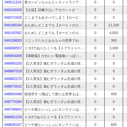
349511103
青カービィちゃんとシティトライアルレインボーめざす！！！！！【カービィのエアライダー】
0
0
349318426
【公認】語彙力ないアカウントが『インディーライブエキスポ 2025.11.29』をみながらしゃべる #INDIELiveExpo
0
0
349272426
どこまでもあそべてしまう【カービィのエアライダー】
0
0
349199194
おためしどこまでも【カービィのエアライダー おためしライド】
0
12,200
349192562
おためしどこまでも【カービィのエアライダー おためしライド】
0
4,000
349109820
ソニックたちとおもちゃの世界でわちゃわちゃバトルするぞ【Sonic Rumble】
0
300
349008557
イカ3でぬりたくーる【スプラトゥーン3】
0
3,300
348954309
【体験版】かわいい電波曲いっぱいの音ゲー！！！！！【ゆんゆん電波シンドローム】
0
0
348895330
【2人実況】激むずランダム生成の世界を協力して進む探検家ふたり【Spelunky 2】Part Final
0
0
348887018
【2人実況】激むずランダム生成の世界を協力して進む探検家ふたり【Spelunky 2】Part 9
0
0
348882270
【2人実況】激むずランダム生成の世界を協力して進む探検家ふたり【Spelunky 2】Part 8
0
0
348875542
【2人実況】激むずランダム生成の世界を協力して進む探検家ふたり【Spelunky 2】Part 7
0
0
348854498
陸海空すっ飛ばして新たな世界もはしるよおおおおおおおおおお【ソニックレーシング クロスワールド】
0
400
348775284
【2人実況】激むずランダム生成の世界を協力して進む探検家ふたり【Spelunky 2】Part 6
0
0
348746843
ピーチ姫といっしょにオンラインはしるよおおおおおおおおおお【マリオカート ワールド】
0
0
348691226
イカ3でぬりたくーる【スプラトゥーン3】
0
0
348645107
ピーチ姫といっしょにオンラインはしるよおおおおおおおおおお【マリオカート ワールド】
0
600