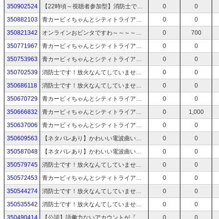
350902524
【22時頃～視聴者参加型】消防士です！放火なんてしていませんな人狼型マルチACT！【OCTOPinbs】
0
0
350882103
青カービィちゃんとシティトライアルレインボーめざしたりする！！！！！【カービィのエアライダー】
0
0
350821342
オンラインおビンタですわ～～～～～！！！！！【薔薇と椿 〜お豪華絢爛版〜】
0
700
350771967
青カービィちゃんとシティトライアルレインボーめざしたりする！！！！！【カービィのエアライダー】
0
0
350753963
青カービィちゃんとシティトライアルレインボーめざしたりする！！！！！【カービィのエアライダー】
0
0
350702539
消防士です！放火なんてしていませんな人狼型マルチACT！【OCTOPinbs】
0
0
350686118
消防士です！放火なんてしていませんな人狼型マルチACT！【OCTOPinbs】
0
0
350670729
青カービィちゃんとシティトライアルレインボーめざしたりする！！！！！【カービィのエアライダー】
0
0
350666832
青カービィちゃんとシティトライアルレインボーめざしたりする！！！！！【カービィのエアライダー】
0
1,000
350637006
青カービィちゃんとシティトライアルレインボーめざしたりする！！！！！【カービィのエアライダー】
0
0
350609563
【ネタバレあり】かわいい電波曲いっぱいの音ゲー！！！！！【ゆんゆん電波シンドローム】Day 2
0
0
350587048
【ネタバレあり】かわいい電波曲いっぱいの音ゲー！！！！！【ゆんゆん電波シンドローム】
0
0
350579745
消防士です！放火なんてしていませんな人狼型マルチACT！【OCTOPinbs】
0
0
350572453
青カービィちゃんとシティトライアルレインボーめざしたりする！！！！！【カービィのエアライダー】
0
0
350544274
消防士です！放火なんてしていませんな人狼型マルチACT！【OCTOPinbs】
0
0
350535542
消防士です！放火なんてしていませんな人狼型マルチACT！【OCTOPinbs】
0
0
350490414
【公認】語彙力ないアカウントが『インディーライブエキスポ 2026.4.25』をみながらしゃべる #INDIELiveExpo
0
0