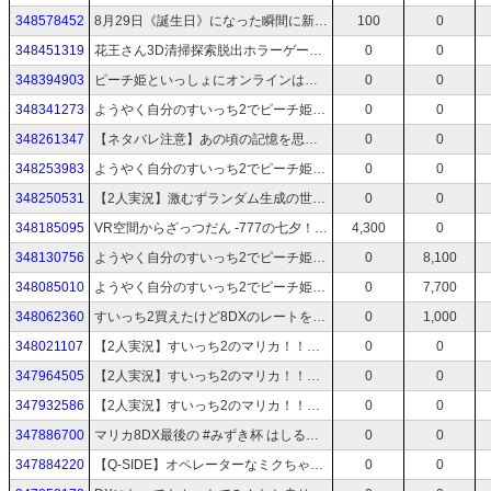
348578452
8月29日《誕生日》になった瞬間に新衣装おひろめ【バーチャルキャスト】
100
0
348451319
花王さん3D清掃探索脱出ホラーゲームってどういうことですか【しずかなおそうじ】
0
0
348394903
ピーチ姫といっしょにオンラインはしるよおおおおおおおおおお【マリオカート ワールド】
0
0
348341273
ようやく自分のすいっち2でピーチ姫を拝めるってものですわ【マリオカート ワールド】
0
0
348261347
【ネタバレ注意】あの頃の記憶を思い出して！！！！！【G-MODEアーカイブス+ 魔王が墜ちる日II】
0
0
348253983
ようやく自分のすいっち2でピーチ姫を拝めるってものですわ【マリオカート ワールド】
0
0
348250531
【2人実況】激むずランダム生成の世界を協力して進む探検家ふたり【Spelunky 2】Part 5
0
0
348185095
VR空間からざっつだん -777の七夕！？！？！？！？！？-【バーチャルキャスト】
4,300
0
348130756
ようやく自分のすいっち2でピーチ姫を拝めるってものですわ【マリオカート ワールド】
0
8,100
348085010
ようやく自分のすいっち2でピーチ姫を拝めるってものですわ【マリオカート ワールド】
0
7,700
348062360
すいっち2買えたけど8DXのレートを10000にしたい野望があるので走ります 腹筋キープしながら【マリオカート8 デラックス】
0
1,000
348021107
【2人実況】すいっち2のマリカ！！！！！【マリオカート ワールド】バトル編
0
0
347964505
【2人実況】すいっち2のマリカ！！！！！【マリオカート ワールド】サバイバル編
0
0
347932586
【2人実況】すいっち2のマリカ！！！！！【マリオカート ワールド】グランプリ編
0
0
347886700
マリカ8DX最後の #みずき杯 はしるぞおおおおおおおおおお【マリオカート8 デラックス】
0
0
347884220
【Q-SIDE】オペレーターなミクちゃん最高すぎるのでみてほしいきいてほしい Score 382,665【unityroom】
0
0