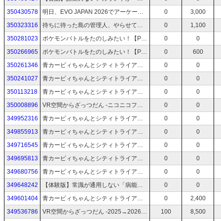
350430578
明日、EVO JAPAN 2026でアーケード版のサイドイベント担当します【ライバル・メガガン】
0
3,000
350323316
待ちに待った島の管理人、やらせていただきます【トモダチコレクション わくわく生活】
0
1,100
350281023
ポケモンバトルをたのしみたい！【Pokémon Champions】
0
0
350266965
ポケモンバトルをたのしみたい！【Pokémon Champions】
0
600
350261346
青カービィちゃんとシティトライアルレインボーめざしたりする！！！！！【カービィのエアライダー】
0
0
350241027
青カービィちゃんとシティトライアルレインボーめざしたりする！！！！！【カービィのエアライダー】
0
0
350113218
青カービィちゃんとシティトライアルレインボーめざしたりする！！！！！【カービィのエアライダー】
0
0
350008896
VR空間からざっつだん -ニコニコフォロワー400人記念！-【バーチャルキャスト】
0
0
349952316
青カービィちゃんとシティトライアルレインボーめざしたりする！！！！！【カービィのエアライダー】
0
0
349855913
青カービィちゃんとシティトライアルレインボーめざしたりする！！！！！【カービィのエアライダー】
0
0
349716545
青カービィちゃんとシティトライアルレインボーめざしたりする！！！！！【カービィのエアライダー】
0
0
349695813
青カービィちゃんとシティトライアルレインボーめざしたりする！！！！！【カービィのエアライダー】
0
0
349680756
青カービィちゃんとシティトライアルレインボーめざしたりする！！！！！【カービィのエアライダー】
0
0
349648242
【体験版】常識が通用しない「病能者」たちのデスゲーム！！！！！犯人は誰だ！！！！！【病能探偵】
0
0
349601404
青カービィちゃんとシティトライアルレインボーめざしたりする！！！！！【カービィのエアライダー】
0
2,400
349536786
VR空間からざっつだん -2025→2026年越し！！！！！-【バーチャルキャスト】
100
8,500