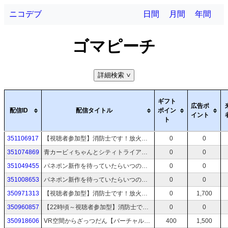
ニコデブ
日間
月間
年間
ゴマピーチ
詳細検索
>
ギフト
広告ポ
配信ID
配信タイトル
ポイン
イント
ト
351106917
【視聴者参加型】消防士です！放火なんてしていませんな人狼型マルチACT！【OCTOPinbs】
0
0
351074869
青カービィちゃんとシティトライアルレインボーめざしたりする！！！！！【カービィのエアライダー】
0
0
351049455
パネポン新作を待っていたらいつのまにかGBA版が遊べるようになっていた【Dr. MARIO & パネルでポン】
0
0
351008653
パネポン新作を待っていたらいつのまにかGBA版が遊べるようになっていた【Dr. MARIO & パネルでポン】
0
0
350971313
【視聴者参加型】消防士です！放火なんてしていませんな人狼型マルチACT！【OCTOPinbs】
0
1,700
350960857
【22時頃～視聴者参加型】消防士です！放火なんてしていませんな人狼型マルチACT！【OCTOPinbs】
0
0
350918606
VR空間からざっつだん【バーチャルキャスト】
400
1,500