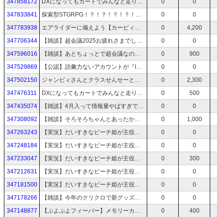
347858172
DXになってもカートでみんなと走りたかった【マリオカート8 デラックス】
0
0
347833841
探索型STGRPG！？！？！？！？！？【Divine Orders】
0
0
347783938
エアライダーに備えよう【カービィのエアライド】
0
4,200
347706344
【雑談】超会議2025お疲れさまでしたからの今週末はEVO JAPANがあってごまぴ担当のサイドイベントがあるって！？！？！？！？！？
0
0
347596016
【雑談】あとちょっとで超会議なのたのしみがすぎる あとすいっち2でそわそわしてる
0
900
347529869
【公認】語彙力ないアカウントが『INDIE Live Expo 2025.4.13』をみながらしゃべる #INDIELiveExpo
0
0
347502150
ジャンピィさんとクラスせんせーとみうたさんとフェスだよ！！！！！【スプラトゥーン3】
0
2,300
347476311
DXになってもカートでみんなと走りたかった【マリオカート8 デラックス】
0
500
347435074
【雑談】4月入って情報量やばすぎですね！？！？！？！？！？【サポーター向けおしらせちょっとあり】
0
0
347308092
【雑談】そろそろちゃんとあったかくなってもいいんじゃないですかね
0
1,000
347263243
【実況】だいすきなピーチ姫が主役の舞台ですって！？【プリンセスピーチ Showtime!】Part Final
0
0
347248184
【実況】だいすきなピーチ姫が主役の舞台ですって！？【プリンセスピーチ Showtime!】Part 17
0
0
347233047
【実況】だいすきなピーチ姫が主役の舞台ですって！？【プリンセスピーチ Showtime!】Part 16
0
300
347212631
【実況】だいすきなピーチ姫が主役の舞台ですって！？【プリンセスピーチ Showtime!】Part 15
0
0
347181500
【実況】だいすきなピーチ姫が主役の舞台ですって！？【プリンセスピーチ Showtime!】Part 14
0
0
347178266
【雑談】今年のクリクロで新グッズつくりたい ほしいものおおすぎる(^q^)
0
0
347148877
【ぷよぷよフィーバー】メモリーカード覗いたら子どもの頃遊んでたリプレイ出てきた【ニンテンドー ゲームキューブ】
0
400