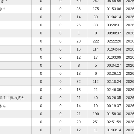
好き？
0
0
69
247
06:48:55
2026
き？
0
0
36
175
01:53:06
2026
0
0
14
30
01:04:14
2026
！
0
0
26
88
03:20:31
2026
0
0
1
0
00:00:37
2026
0
0
20
222
02:22:20
2026
0
0
16
114
01:04:44
2026
0
0
12
17
01:03:09
2026
0
0
8
5
00:34:27
2026
0
0
13
6
03:26:13
2026
0
0
32
112
02:18:24
2026
0
0
18
21
02:46:39
2026
読書会 アメリカ革命 ─独立戦争から憲法制定、民主主義の拡大まで
0
0
21
40
03:26:35
2026
るん
0
0
14
10
00:19:37
2026
0
0
21
190
01:58:30
2026
0
0
20
251
02:51:59
2026
0
0
12
11
01:03:14
2026