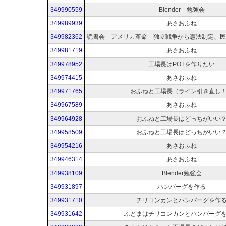
349990559
Blender 勉強会
349989939
あさおふね
349982362
349981719
あさおふね
349978952
工場長はPOTを作りたい
349974415
あさおふね
349971765
おふねと工場長（ライン引き直し
349967589
あさおふね
349964928
おふねと工場長はどっちがいい
349958509
おふねと工場長はどっちがいい
349954216
あさおふね
349946314
あさおふね
349938109
Blender勉強会
349931897
ハンバーグを作る
349931710
チリコンカンとハンバーグを作
349931642
ふとまはチリコンカンとハンバーグ