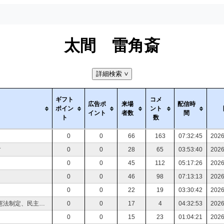
太間 雷角斎
詳細検索
>
ギフト
コメ
広告ポ
来場
配信時
ポイン
ント
イント
者数
間
ト
数
0
0
66
163
07:32:45
2026
す
0
0
28
65
03:53:40
2026
0
0
45
112
05:17:26
2026
0
0
46
98
07:13:13
2026
0
0
22
19
03:30:42
2026
読書会 上村 剛 著 アメリカ革命 ──独立戦争から憲法制定、民主主義の拡大まで 上村剛. アメリカ革命 独立戦争から憲法制定、民主主義の拡大まで
0
0
17
4
04:32:53
2026
0
0
15
23
01:04:21
2026