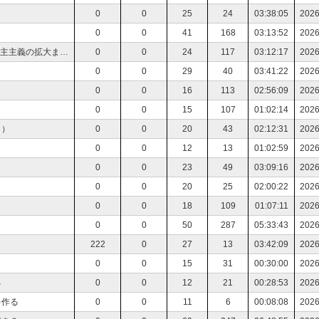
0
0
25
24
03:38:05
2026
0
0
41
168
03:13:52
2026
読書会 アメリカ革命 独立戦争から憲法制定、民主主義の拡大まで 上村剛. アメリカ革命 独立戦争から憲法制定、民主主義の拡大まで
0
0
24
117
03:12:17
2026
0
0
29
40
03:41:22
2026
0
0
16
113
02:56:09
2026
0
0
15
107
01:02:14
2026
！）
0
0
20
43
02:12:31
2026
0
0
12
13
01:02:59
2026
？
0
0
23
49
03:09:16
2026
？
0
0
20
25
02:00:22
2026
0
0
18
109
01:07:11
2026
0
0
50
287
05:33:43
2026
222
0
27
13
03:42:09
2026
0
0
15
31
00:30:00
2026
る
0
0
12
21
00:28:53
2026
を作る
0
0
11
6
00:08:08
2026