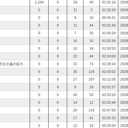
1,244
0
19
45
01:02:18
2026
0
0
11
5
01:32:28
2026
0
0
9
10
00:45:41
2026
0
0
11
44
02:01:40
2026
0
0
7
20
01:04:29
2026
0
0
10
10
01:02:59
2026
0
0
10
18
01:50:53
2026
0
0
22
44
02:24:00
2026
読書会 アメリカ革命 ──独立戦争から憲法制定、民主主義の拡大まで 上村剛. アメリカ革命 独立戦争から憲法制定、民主主義の拡大まで
0
0
31
73
02:28:24
2026
0
0
35
119
02:43:02
2026
0
0
27
207
02:11:05
2026
0
0
9
18
01:02:37
2026
0
0
28
53
02:53:20
2026
0
0
14
12
01:03:48
2026
0
0
20
142
02:47:59
2026
0
0
17
41
01:01:33
2026
0
0
12
15
00:35:00
2026