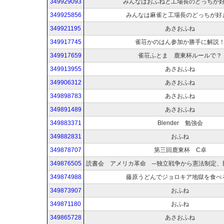
349929093
みんなはおふねと工場長のどっちが
349925856
みんなは麻雀と工場長のどっちが好
349921195
あさおふね
349917745
雀荘かのはん参加か勝手に解説
349917659
雀荘ふとま 鹿東杯ルールで？
349913955
あさおふね
349906312
あさおふね
349898783
あさおふね
349891489
あさおふね
349883371
Blender 勉強会
349882831
おふね
349878707
第三回鹿東杯 C卓
349876505
349874988
藤原うどんでジョロキア地獄を食べ
349873907
おふね
349871180
おふね
349865728
あさおふね