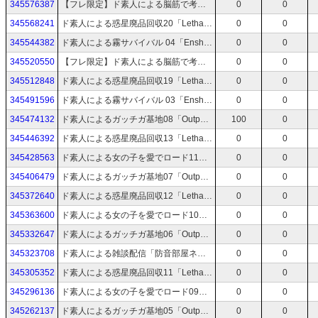
345576387
【フレ限定】ド素人による脳筋で考える防衛軍 04「地球防衛軍6」
0
0
345568241
ド素人による惑星廃品回収20「Lethal Company」
0
0
345544382
ド素人による霧サバイバル 04「Enshrouded~霧の王国」
0
0
345520550
【フレ限定】ド素人による脳筋で考える防衛軍 03「地球防衛軍6」
0
0
345512848
ド素人による惑星廃品回収19「Lethal Company」
0
0
345491596
ド素人による霧サバイバル 03「Enshrouded~霧の王国」
0
0
345474132
ド素人によるガッチガ基地08「Outpost: Infinity Siege」
100
0
345446392
ド素人による惑星廃品回収13「Lethal Company」
0
0
345428563
ド素人による女の子を愛でロード11「ユニコーンオーバーロード」ネタバレあり
0
0
345406479
ド素人によるガッチガ基地07「Outpost: Infinity Siege」
0
0
345372640
ド素人による惑星廃品回収12「Lethal Company」
0
0
345363600
ド素人による女の子を愛でロード10「ユニコーンオーバーロード」ネタバレあり
0
0
345332647
ド素人によるガッチガ基地06「Outpost: Infinity Siege」
0
0
345323708
ド素人による雑談配信「防音部屋ネタ」
0
0
345305352
ド素人による惑星廃品回収11「Lethal Company」
0
0
345296136
ド素人による女の子を愛でロード09「ユニコーンオーバーロード」ネタバレあり
0
0
345262137
ド素人によるガッチガ基地05「Outpost: Infinity Siege」
0
0