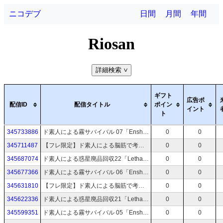
ニコデブ
日間
月間
年間
Riosan
詳細検索
>
ギフト
広告ポ
配信ID
配信タイトル
ポイン
イント
ト
345733886
ド素人による霧サバイバル 07「Enshrouded~霧の王国」
0
0
345711487
【フレ限定】ド素人による脳筋で考える防衛軍 06「地球防衛軍6」
0
0
345687074
ド素人による惑星廃品回収22「Lethal Company」
0
0
345677366
ド素人による霧サバイバル 06「Enshrouded~霧の王国」
0
0
345631810
【フレ限定】ド素人による脳筋で考える防衛軍 05「地球防衛軍6」
0
0
345622336
ド素人による惑星廃品回収21「Lethal Company」
0
0
345599351
ド素人による霧サバイバル 05「Enshrouded~霧の王国」
0
0